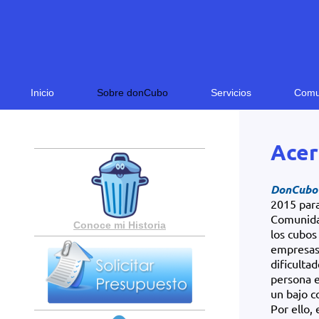
Inicio
Sobre donCubo
Servicios
Comu
Acer
DonCubo
2015 para
Comunidad
Conoce mi Historia
los cubos
empresas 
dificulta
persona e
un bajo co
Por ello, 