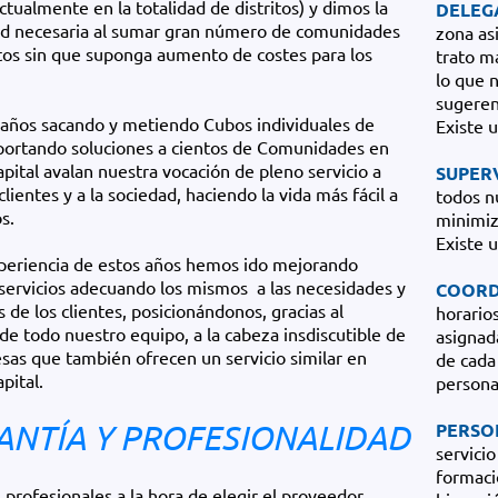
ctualmente en la totalidad de distritos) y dimos la
DELEG
ad necesaria al sumar gran número de comunidades
zona asi
itos sin que suponga aumento de costes para los
trato m
lo que n
sugeren
años sacando y metiendo Cubos individuales de
Existe 
portando soluciones a cientos de Comunidades en
pital avalan nuestra vocación de pleno servicio a
SUPER
lientes y a la sociedad, haciendo la vida más fácil a
todos n
s.
minimiz
Existe 
periencia de estos años hemos ido mejorando
servicios adecuando los mismos a las necesidades y
COORD
s de los clientes, posicionándonos, gracias al
horario
de todo nuestro equipo, a la cabeza insdiscutible de
asignada
sas que también ofrecen un servicio similar en
de cada
pital.
persona
ANTÍA Y PROFESIONALIDAD
PERSO
servici
formaci
 profesionales a la hora de elegir el proveedor