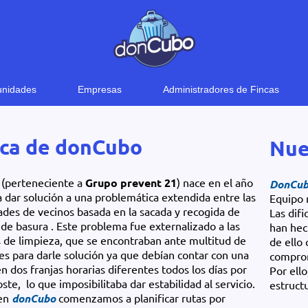
nidades
Empresas
Administradores de Fincas
ca de donCubo
Nue
(perteneciente a
Grupo prevent 21
) nace en el año
DonCu
 dar solución a una problemática extendida entre las
Equipo 
es de vecinos basada en la sacada y recogida de
Las dif
 de basura . Este problema fue externalizado a las
han hec
de limpieza, que se encontraban ante multitud de
de ello
des para darle solución ya que debían contar con una
comprom
n dos franjas horarias diferentes todos los días por
Por ell
ste, lo que imposibilitaba dar estabilidad al servicio.
estruct
en
donCubo
comenzamos a planificar rutas por