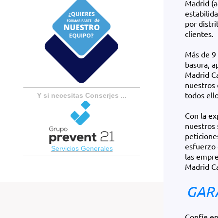
Madrid (a
estabilid
por distr
clientes.
Más de 9 
basura, a
Madrid Ca
nuestros c
todos ello
Y si necesitas Conserjes ...
Con la ex
nuestros 
peticione
esfuerzo 
Servicios Generales​
las empre
Madrid Ca
GAR
Confíe en