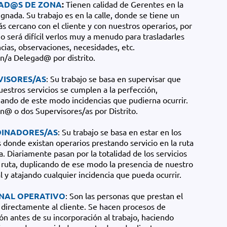
AD@S DE ZONA
:
Tienen calidad de Gerentes en la
gnada. Su trabajo es en la calle, donde se tiene un
ás cercano con el cliente y con nuestros operarios, por
o será difícil verlos muy a menudo para trasladarles
cias, observaciones, necesidades, etc.
un/a Delegad@ por distrito.
VISORES/AS
: Su trabajo se basa en supervisar que
uestros servicios se cumplen a la perfección,
ando de este modo incidencias que pudierna ocurrir.
un@ o dos Supervisores/as por Distrito.
INADORES/AS
: Su trabajo se basa en estar en los
s donde existan operarios prestando servicio en la ruta
. Diariamente pasan por la totalidad de los servicios
 ruta, duplicando de ese modo la presencia de nuestro
l y atajando cualquier incidencia que pueda ocurrir.
NAL OPERATIVO
: Son las personas que prestan el
o directamente al cliente. Se hacen procesos de
ón antes de su incorporación al trabajo, haciendo